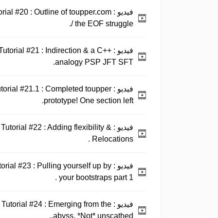
فيديو :
ial #20 : Outline of toupper.com
/ the EOF struggle.
فيديو :
torial #21 : Indirection & a C++
analogy PSP JFT SFT.
فيديو :
orial #21.1 : Completed toupper
prototype! One section left.
فيديو :
torial #22 : Adding flexibility &
Relocations .
فيديو :
ial #23 : Pulling yourself up by
your bootstraps part 1 .
فيديو :
utorial #24 : Emerging from the
abyss. *Not* unscathed..