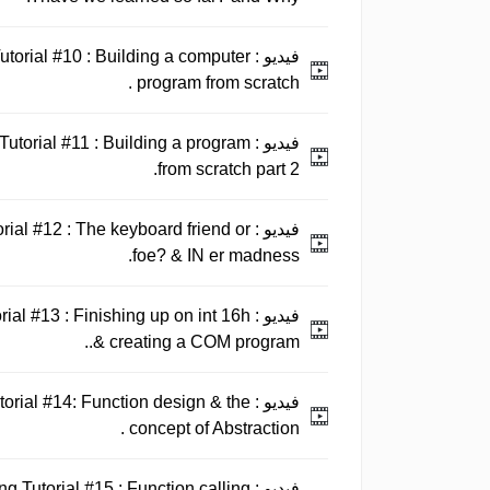
فيديو :
orial #10 : Building a computer
program from scratch .
فيديو :
torial #11 : Building a program
from scratch part 2.
فيديو :
ial #12 : The keyboard friend or
foe? & IN er madness.
فيديو :
al #13 : Finishing up on int 16h
& creating a COM program..
فيديو :
rial #14: Function design & the
concept of Abstraction .
فيديو :
 Tutorial #15 : Function calling