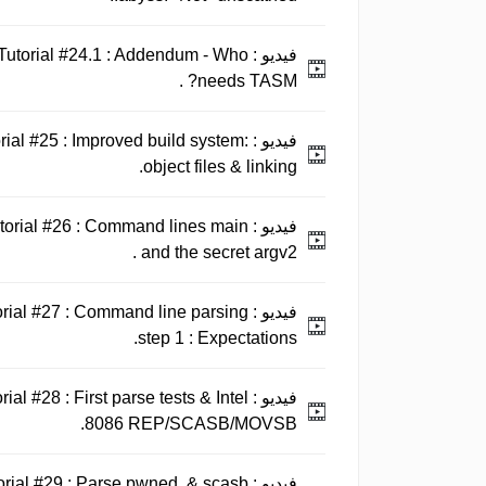
فيديو :
utorial #24.1 : Addendum - Who
needs TASM? .
فيديو :
al #25 : Improved build system:
object files & linking.
فيديو :
orial #26 : Command lines main
and the secret argv2 .
فيديو :
ial #27 : Command line parsing
step 1 : Expectations.
فيديو :
l #28 : First parse tests & Intel
8086 REP/SCASB/MOVSB.
فيديو :
rial #29 : Parse pwned. & scasb