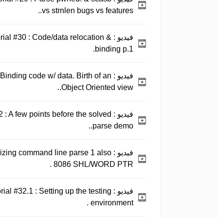
vs strnlen bugs vs features..
فيديو :
al #30 : Code/data relocation &
binding p.1.
فيديو :
 Binding code w/ data. Birth of an
Object Oriented view..
فيديو :
: A few points before the solved
parse demo..
فيديو :
lizing command line parse 1 also
8086 SHL/WORD PTR .
فيديو :
al #32.1 : Setting up the testing
environment .