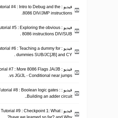
فيديو :
rial #4 : Intro to Debug and the
8086 DIV/JMP instructions.
فيديو :
orial #5 : Exploring the obvious
8086 instructions DIV/SUB .
فيديو :
orial #6 : Teaching a dummy for
dummies SUB/JC[JB] and CY .
فيديو :
rial #7 : More 8086 Flags JA/JB
vs JG/JL - Conditional near jumps.
فيديو :
orial #8 : Boolean logic gates :
Building an adder circuit..
فيديو :
utorial #9 : Checkpoint 1: What
have we learned so far? and Why?.