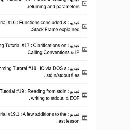
returning and parameters.
فيديو :
ial #16 : Functions concluded &
Stack Frame explained.
فيديو :
Tutorial #17 : Clarifications on
Calling Conventions & IP.
فيديو :
ming Turoral #18 : IO via DOS s
stdin/stdout files .
فيديو :
torial #19 : Reading from stdin
writing to stdout. & EOF .
فيديو :
al #19.1 : A few additions to the
last lesson.