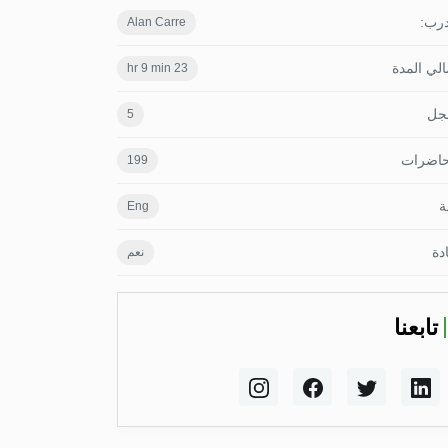
درب:
Alan Carre
لي المدة
23 hr 9 min
جل
5
حاضرات
199
ة
Eng
دة
نعم
تابعنا