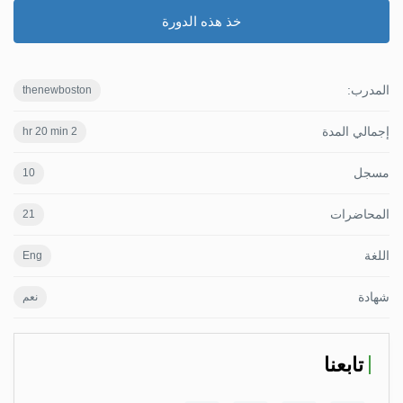
خذ هذه الدورة
المدرب:
thenewboston
إجمالي المدة
2 hr 20 min
مسجل
10
المحاضرات
21
اللغة
Eng
شهادة
نعم
تابعنا