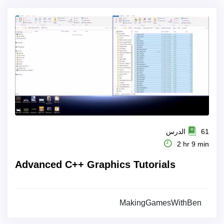
61 الدرس
2 hr 9 min
Advanced C++ Graphics Tutorials
MakingGamesWithBen