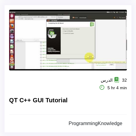
32 الدرس
5 hr 4 min
QT C++ GUI Tutorial
ProgrammingKnowledge