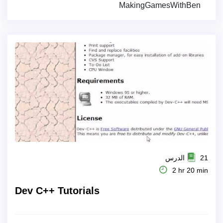
MakingGamesWithBen
21 الدرس
2 hr 20 min
Dev C++ Tutorials