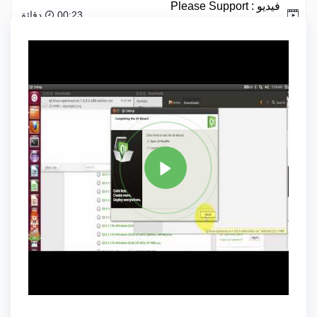
فيديو :
Please Support
00:23 دقائق
ProgrammingKnowledge .....
علامة
C PLUS PLUS
مشاركة