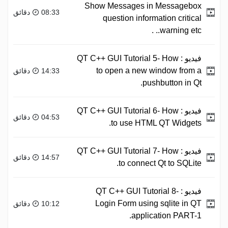
Show Messages in Messagebox
08:33 دقائق
question information critical
warning etc.. .
فيديو :
QT C++ GUI Tutorial 5- How
to open a new window from a
14:33 دقائق
pushbutton in Qt.
فيديو :
QT C++ GUI Tutorial 6- How
04:53 دقائق
to use HTML QT Widgets.
فيديو :
QT C++ GUI Tutorial 7- How
14:57 دقائق
to connect Qt to SQLite.
فيديو :
QT C++ GUI Tutorial 8-
Login Form using sqlite in QT
10:12 دقائق
application PART-1.