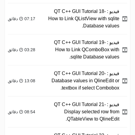
فيديو :
QT C++ GUI Tutorial 18-
How to Link QListView with sqlite
07:17 دقائق
Database values.
فيديو :
QT C++ GUI Tutorial 19-
How to Link QComboBox with
03:28 دقائق
sqlite Database values.
فيديو :
QT C++ GUI Tutorial 20-
Database values in QlineEdit or
13:08 دقائق
textbox if select Combobox.
فيديو :
QT C++ GUI Tutorial 21-
Display selected row from
08:54 دقائق
QTableView to QlineEdit.