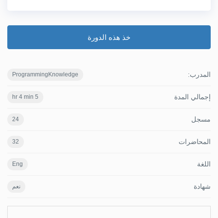
خذ هذه الدورة
المدرب:
ProgrammingKnowledge
إجمالي المدة
5 hr 4 min
مسجل
24
المحاضرات
32
اللغة
Eng
شهادة
نعم