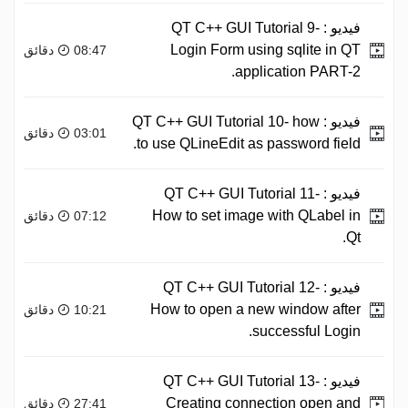
فيديو :
QT C++ GUI Tutorial 9-
Login Form using sqlite in QT
08:47 دقائق
application PART-2.
فيديو :
QT C++ GUI Tutorial 10- how
03:01 دقائق
to use QLineEdit as password field.
فيديو :
QT C++ GUI Tutorial 11-
How to set image with QLabel in
07:12 دقائق
Qt.
فيديو :
QT C++ GUI Tutorial 12-
How to open a new window after
10:21 دقائق
successful Login.
فيديو :
QT C++ GUI Tutorial 13-
Creating connection open and
27:41 دقائق