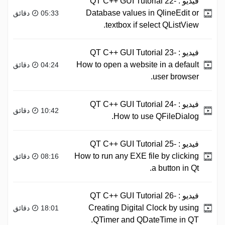
فيديو :
QT C++ GUI Tutorial 22-
Database values in QlineEdit or
05:33 دقائق
textbox if select QListView.
فيديو :
QT C++ GUI Tutorial 23-
How to open a website in a default
04:24 دقائق
user browser.
فيديو :
QT C++ GUI Tutorial 24-
10:42 دقائق
How to use QFileDialog.
فيديو :
QT C++ GUI Tutorial 25-
How to run any EXE file by clicking
08:16 دقائق
a button in Qt.
فيديو :
QT C++ GUI Tutorial 26-
Creating Digital Clock by using
18:01 دقائق
QTimer and QDateTime in QT.