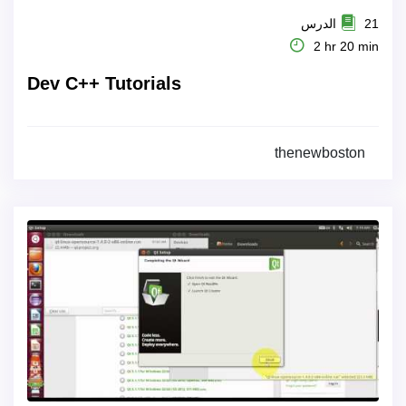
21 الدرس
2 hr 20 min
Dev C++ Tutorials
thenewboston