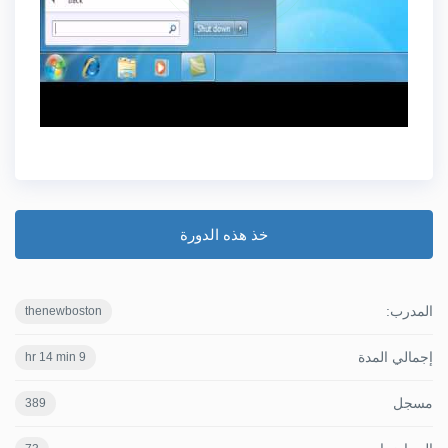
خذ هذه الدورة
المدرب:
thenewboston
إجمالي المدة
9 hr 14 min
مسجل
389