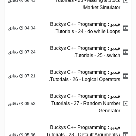
Tutorials - 23 - Making a Stock
06:43 دقائق
Market Simulator!.
فيديو :
Buckys C++ Programming
04:04 دقائق
Tutorials - 24 - do while Loops.
فيديو :
Buckys C++ Programming
07:24 دقائق
Tutorials - 25 - switch.
فيديو :
Buckys C++ Programming
07:21 دقائق
Tutorials - 26 - Logical Operators.
فيديو :
Buckys C++ Programming
Tutorials - 27 - Random Number
09:53 دقائق
Generator.
فيديو :
Buckys C++ Programming
Tutorials - 28 - Default Arguments /
05:36 دقائق