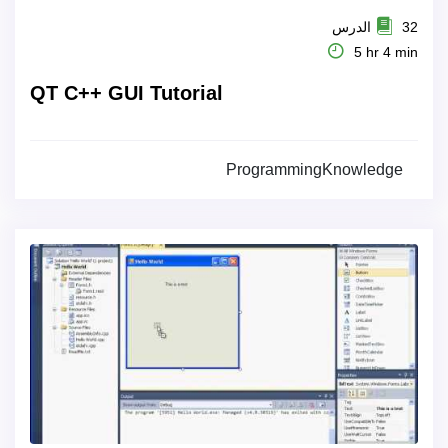
32 الدرس
5 hr 4 min
QT C++ GUI Tutorial
ProgrammingKnowledge