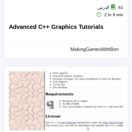
61 الدرس
2 hr 9 min
Advanced C++ Graphics Tutorials
MakingGamesWithBen