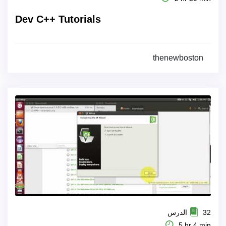
Dev C++ Tutorials
thenewboston
32 الدرس
5 hr 4 min