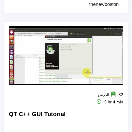
thenewboston
32 الدرس
5 hr 4 min
QT C++ GUI Tutorial