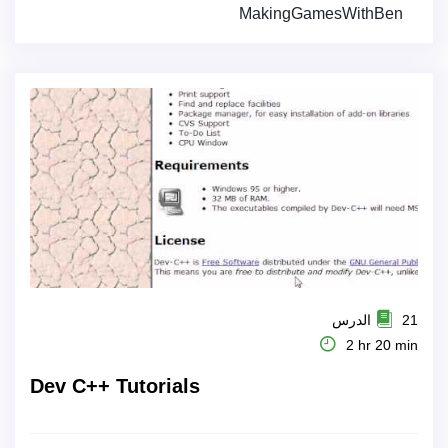
MakingGamesWithBen
21 الدرس
2 hr 20 min
Dev C++ Tutorials