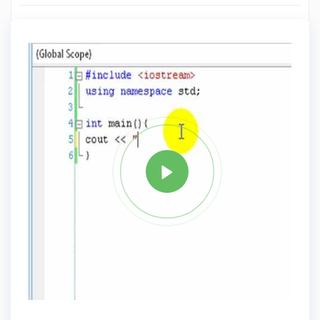
فيديو :
C++ Tutorial 36: Structs.
03:32 دقائق
علامة
C PLUS PLUS
مشاركة