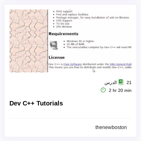
21 الدرس
2 hr 20 min
Dev C++ Tutorials
thenewboston