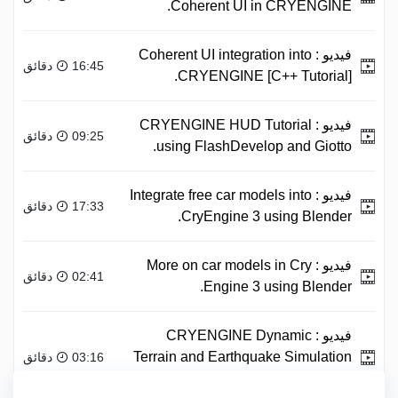
Coherent UI in CRYENGINE.
فيديو :
Coherent UI integration into
16:45 دقائق
CRYENGINE [C++ Tutorial].
فيديو :
CRYENGINE HUD Tutorial
09:25 دقائق
using FlashDevelop and Giotto.
فيديو :
Integrate free car models into
17:33 دقائق
CryEngine 3 using Blender.
فيديو :
More on car models in Cry
02:41 دقائق
Engine 3 using Blender.
فيديو :
CRYENGINE Dynamic
Terrain and Earthquake Simulation
03:16 دقائق
- C++ Tutorial.