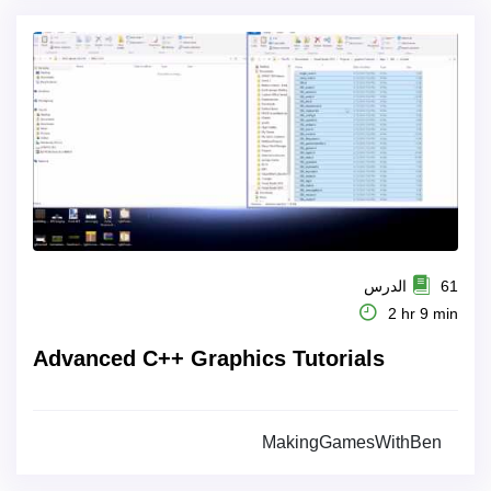
61 الدرس
2 hr 9 min
Advanced C++ Graphics Tutorials
MakingGamesWithBen