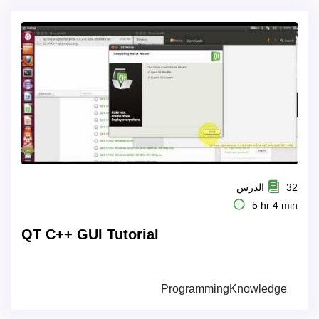
32 الدرس
5 hr 4 min
QT C++ GUI Tutorial
ProgrammingKnowledge