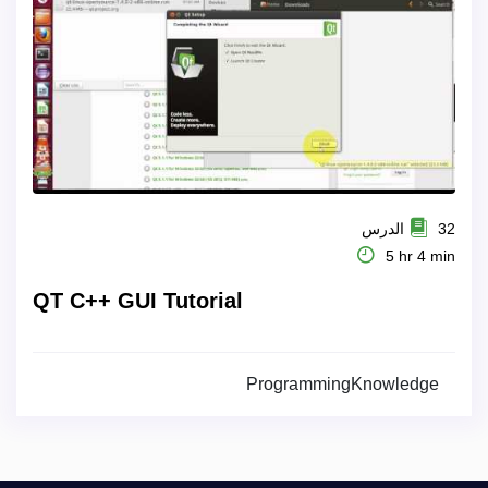
32 الدرس
5 hr 4 min
QT C++ GUI Tutorial
ProgrammingKnowledge