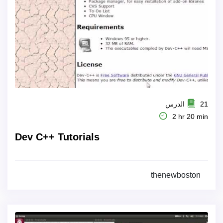
21 الدرس
2 hr 20 min
Dev C++ Tutorials
thenewboston