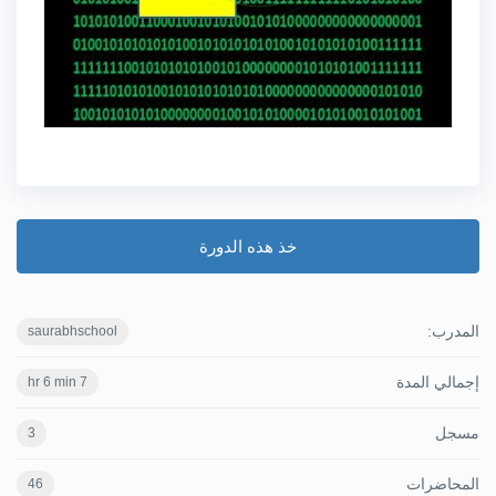
خذ هذه الدورة
المدرب:
saurabhschool
إجمالي المدة
7 hr 6 min
مسجل
3
المحاضرات
46