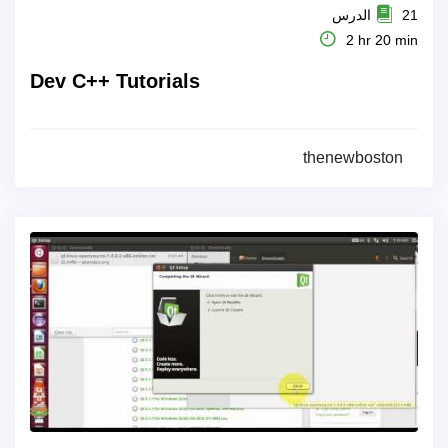
21 الدرس
2 hr 20 min
Dev C++ Tutorials
thenewboston