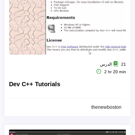
21 الدرس
2 hr 20 min
Dev C++ Tutorials
thenewboston