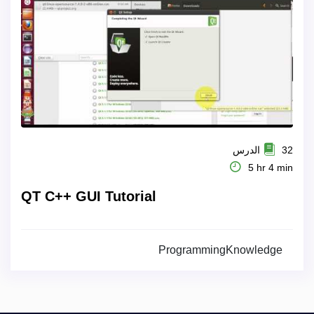
32 الدرس
5 hr 4 min
QT C++ GUI Tutorial
ProgrammingKnowledge