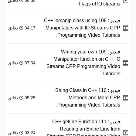
08:38 دقائق
Flags of IO streams.
فيديو :
108 C++ iomanip class using
Manipulators with IO Streams CPP
04:17 دقائق
Programming Video Tutorials.
فيديو :
109 Writing your own
Manipulator function on C++ IO
07:34 دقائق
Streams CPP Programming Video
Tutorials.
فيديو :
110 String Class in C++
Methods and More CPP
05:25 دقائق
Programming Video Tutorials.
فيديو :
111 C++ getline Function
Reading an Entire Line from
03:24 دقائق