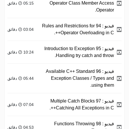
Operator Class Member Access
05:15 دقائق
Operator.
فيديو :
94 Rules and Restrictions for
03:04 دقائق
Operator Overloading in C++.
فيديو :
95 Introduction to Exception
10:24 دقائق
Handling try catch and throw.
فيديو :
96 Available C++ Standard
Exception Classes / Types and
05:44 دقائق
using them.
فيديو :
97 Multiple Catch Blocks
07:04 دقائق
Catching All Exceptions in C++.
فيديو :
98 Functions Throwing
04:53 دقائق