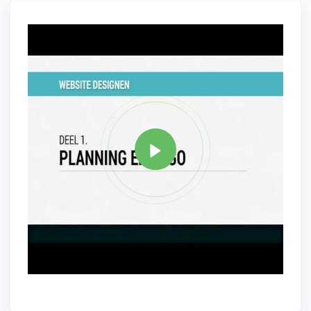
Video :
deel 26 achtergrond plaatjes.
10:53 minutes
Tag
CSS3
Share