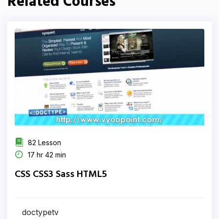
Related Courses
82 Lesson
17 hr 42 min
CSS CSS3 Sass HTML5
doctypetv