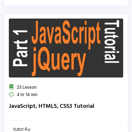
23 Lesson
4 hr 14 min
JavaScript, HTML5, CSS3 Tutorial
tutor4u