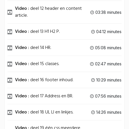
Video :
deel 12 header en content
03:38 minutes
article.
Video :
deel 13 H1 H2 P.
04:12 minutes
Video :
deel 14 HR.
05:08 minutes
Video :
deel 15 classes.
02:47 minutes
Video :
deel 16 footer inhoud.
10:29 minutes
Video :
deel 17 Address en BR.
07:56 minutes
Video :
deel 18 UL LI en linkjes.
14:26 minutes
Video :
deel 19 één css meerdere