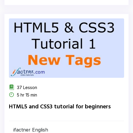
37 Lesson
5 hr 15 min
HTML5 and CSS3 tutorial for beginners
ifactner English