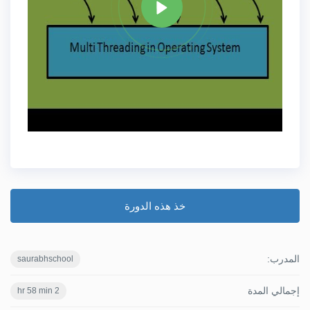
خذ هذه الدورة
المدرب:
saurabhschool
إجمالي المدة
2 hr 58 min