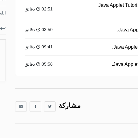
Java Applet Tutori
02:51 دقائق
اللغ
شها
03:50 دقائق
09:41 دقائق
05:58 دقائق
مشاركة