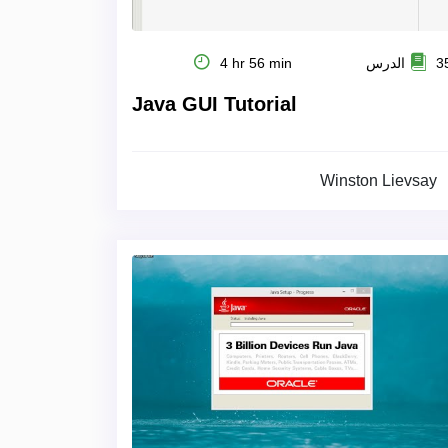
 الدرس
4 hr 56 min
Java GUI Tutorial
Winston Lievsay