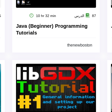
87 الدرس
10 hr 32 min
35
Java (Beginner) Programming
Tutorials
thenewboston