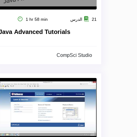
21 الدرس
1 hr 58 min
Java Advanced Tutorials
CompSci Studio