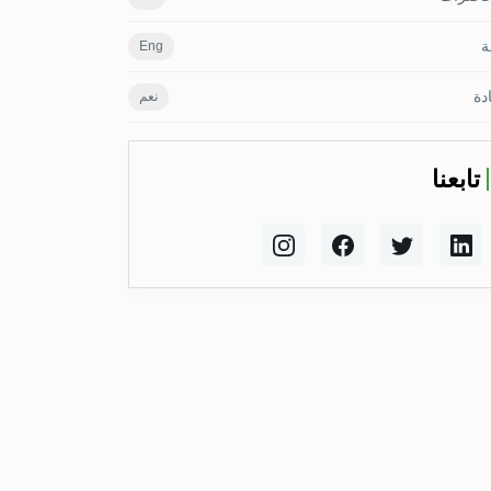
ة
Eng
دة
نعم
تابعنا