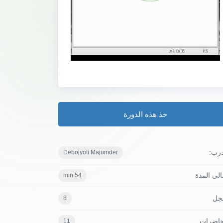
خذ هذه الدورة
درب:
Debojyoti Majumder
لي المدة
54 min
جل
8
حاضرات
11