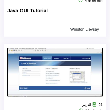
4 hr 56 min
Java GUI Tutorial
Winston Lievsay
21 الدرس