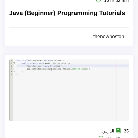
10 hr 32 min
Java (Beginner) Programming Tutorials
thenewboston
35 الدرس