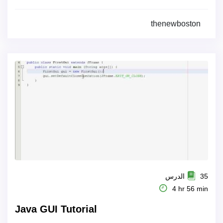
thenewboston
35 الدرس
4 hr 56 min
Java GUI Tutorial