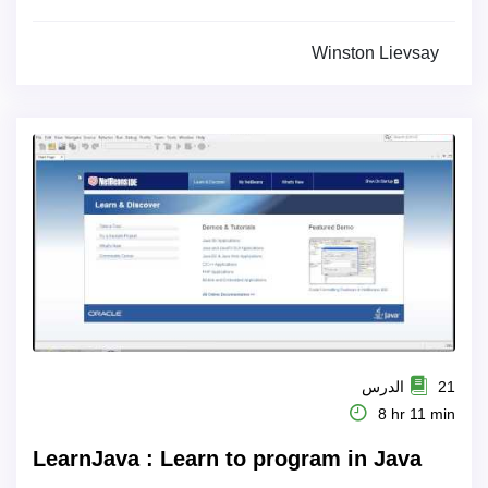
Winston Lievsay
21 الدرس
8 hr 11 min
LearnJava : Learn to program in Java