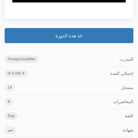
خذ هذه الدورة
المدرب:
ForeignGuyMike
إجمالي المدة
4 hr 6 min
مسجل
14
المحاضرات
9
اللغة
Eng
شهادة
نعم