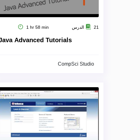
21 الدرس
1 hr 58 min
Java Advanced Tutorials
CompSci Studio