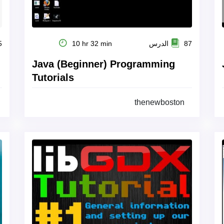
87 الدرس
10 hr 32 min
35
Java (Beginner) Programming
Tutorials
thenewboston