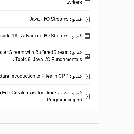
writers.
فيديو :
Java - I/O Streams.
فيديو :
Java Tutorials: Episode 18 - Advanced I/O Streams.
فيديو :
ter Stream with BufferedStream
Topic 8: Java I/O Fundamentals .
فيديو :
I/O Stream Architecture Introduction to Files in CPP .
فيديو :
 File Create exist functions Java
Programming 56.