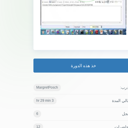
خذ هذه الدورة
درب:
MargretPosch
لي المدة
3 hr 29 min
جل
6
حاضرات
12