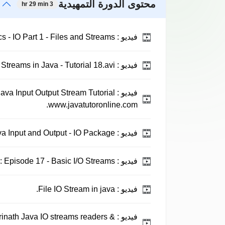
محتوى الدورة التمهيدية
3 hr 29 min
فيديو :
Java Basics - IO Part 1 - Files and Streams.
فيديو :
File I/O and Streams in Java - Tutorial 18.avi.
فيديو :
Java Input Output Stream Tutorial
www.javatutoronline.com.
فيديو :
Java Input and Output - IO Package.
فيديو :
Java Tutorials: Episode 17 - Basic I/O Streams.
فيديو :
File IO Stream in java.
فيديو :
arinath Java IO streams readers &