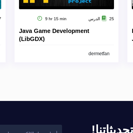
25 الدرس
9 hr 15 min
27
Java Game Development
(LibGDX)
dermetfan
ديثاتنا!