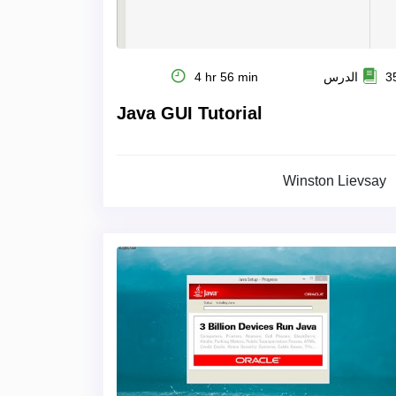
 الدرس
4 hr 56 min
Java GUI Tutorial
Winston Lievsay