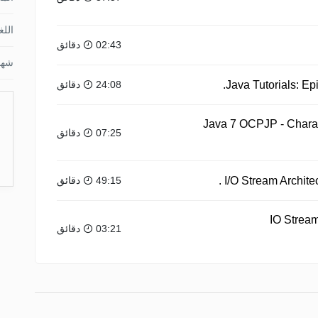
اللغ
02:43 دقائق
شها
24:08 دقائق
Java 7 OCPJP - Charac
07:25 دقائق
49:15 دقائق
IO Stream
03:21 دقائق