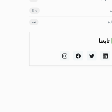
ة
Eng
دة
نعم
تابعنا