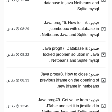
database in java Netbeans and
Sqlite mysql .
فيديو :
Java prog#6. How to link
jcombobox with database in
08:29 دقائق
Netbeans Java and Sqlite mysql .
فيديو :
Java prog#7. Database is
locked problem solution in Java
08:22 دقائق
Netbeans and Sqlite mysql .
فيديو :
Java prog#8. How to close
previous jframe on the opening of
08:33 دقائق
new jframe in netbeans.
فيديو :
Java prog#9. Get value from
JTable and set it to jtextfield in
12:45 دقائق
Netbeans Java and Sqlite mysql .