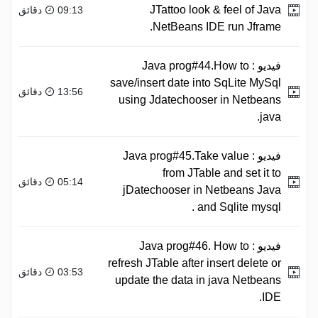
JTattoo look & feel of Java
09:13 دقائق
NetBeans IDE run Jframe.
فيديو :
Java prog#44.How to
save/insert date into SqLite MySql
13:56 دقائق
using Jdatechooser in Netbeans
java.
فيديو :
Java prog#45.Take value
from JTable and set it to
05:14 دقائق
jDatechooser in Netbeans Java
and Sqlite mysql .
فيديو :
Java prog#46. How to
refresh JTable after insert delete or
03:53 دقائق
update the data in java Netbeans
IDE.