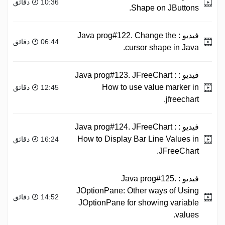
10:36 دقائق
Shape on JButtons.
فيديو :
Java prog#122. Change the
06:44 دقائق
cursor shape in Java.
فيديو :
Java prog#123. JFreeChart :
How to use value marker in
12:45 دقائق
jfreechart.
فيديو :
Java prog#124. JFreeChart :
How to Display Bar Line Values in
16:24 دقائق
JFreeChart.
فيديو :
Java prog#125.
JOptionPane: Other ways of Using
14:52 دقائق
JOptionPane for showing variable
values.