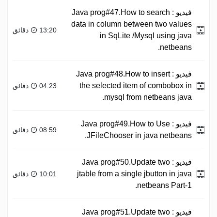
فيديو :
Java prog#47.How to search
data in column between two values
13:20 دقائق
in SqLite /Mysql using java
netbeans.
فيديو :
Java prog#48.How to insert
the selected item of combobox in
04:23 دقائق
mysql from netbeans java.
فيديو :
Java prog#49.How to Use
08:59 دقائق
JFileChooser in java netbeans.
فيديو :
Java prog#50.Update two
jtable from a single jbutton in java
10:01 دقائق
netbeans Part-1.
فيديو :
Java prog#51.Update two