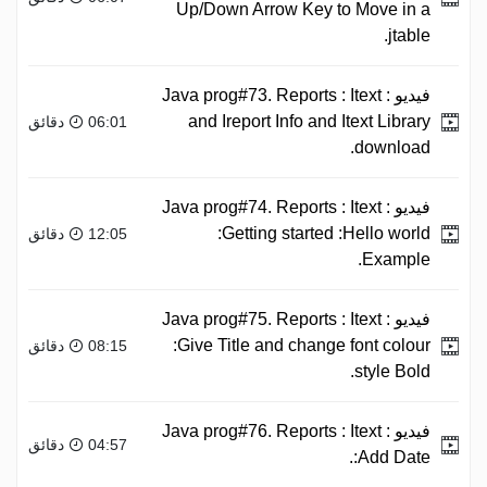
Up/Down Arrow Key to Move in a
jtable.
فيديو :
Java prog#73. Reports : Itext
and Ireport Info and Itext Library
06:01 دقائق
download.
فيديو :
Java prog#74. Reports : Itext
:Getting started :Hello world
12:05 دقائق
Example.
فيديو :
Java prog#75. Reports : Itext
:Give Title and change font colour
08:15 دقائق
style Bold.
فيديو :
Java prog#76. Reports : Itext
04:57 دقائق
:Add Date.