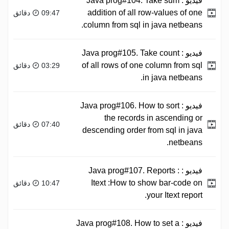
فيديو :
Java prog#104. Take sum
addition of all row-values of one
09:47 دقائق
column from sql in java netbeans.
فيديو :
Java prog#105. Take count
of all rows of one column from sql
03:29 دقائق
in java netbeans.
فيديو :
Java prog#106. How to sort
the records in ascending or
07:40 دقائق
descending order from sql in java
netbeans.
فيديو :
Java prog#107. Reports :
Itext :How to show bar-code on
10:47 دقائق
your Itext report.
فيديو :
Java prog#108. How to set a