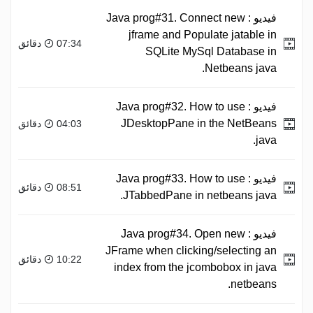
فيديو :
Java prog#31. Connect new
jframe and Populate jatable in
07:34 دقائق
SQLite MySql Database in
Netbeans java.
فيديو :
Java prog#32. How to use
JDesktopPane in the NetBeans
04:03 دقائق
java.
فيديو :
Java prog#33. How to use
08:51 دقائق
JTabbedPane in netbeans java.
فيديو :
Java prog#34. Open new
JFrame when clicking/selecting an
10:22 دقائق
index from the jcombobox in java
netbeans.