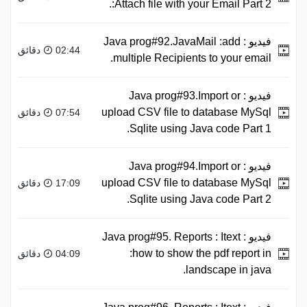
:Attach file with your Email Part 2.
فيديو :
Java prog#92.JavaMail :add
02:44 دقائق
multiple Recipients to your email.
فيديو :
Java prog#93.Import or
upload CSV file to database MySql
07:54 دقائق
Sqlite using Java code Part 1.
فيديو :
Java prog#94.Import or
upload CSV file to database MySql
17:09 دقائق
Sqlite using Java code Part 2.
فيديو :
Java prog#95. Reports : Itext
:how to show the pdf report in
04:09 دقائق
landscape in java.