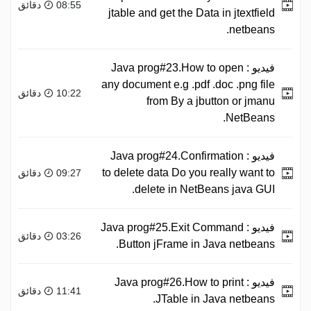
08:55 دقائق
jtable and get the Data in jtextfield
netbeans.
فيديو :
Java prog#23.How to open
any document e.g .pdf .doc .png file
10:22 دقائق
from By a jbutton or jmanu
NetBeans.
فيديو :
Java prog#24.Confirmation
to delete data Do you really want to
09:27 دقائق
delete in NetBeans java GUI.
فيديو :
Java prog#25.Exit Command
03:26 دقائق
Button jFrame in Java netbeans.
فيديو :
Java prog#26.How to print
11:41 دقائق
JTable in Java netbeans.