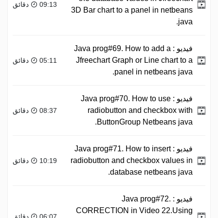
09:13 دقائق
3D Bar chart to a panel in netbeans
java.
فيديو :
Java prog#69. How to add a
Jfreechart Graph or Line chart to a
05:11 دقائق
panel in netbeans java.
فيديو :
Java prog#70. How to use
radiobutton and checkbox with
08:37 دقائق
ButtonGroup Netbeans java.
فيديو :
Java prog#71. How to insert
radiobutton and checkbox values in
10:19 دقائق
database netbeans java.
فيديو :
Java prog#72.
CORRECTION in Video 22.Using
06:07 دقائق