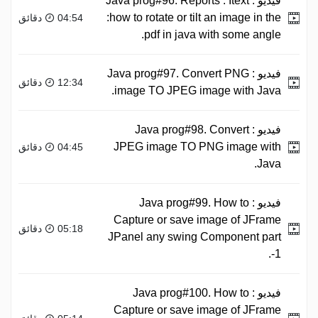
فيديو :
Java prog#96. Reports : Itext
:how to rotate or tilt an image in the
04:54 دقائق
pdf in java with some angle.
فيديو :
Java prog#97. Convert PNG
12:34 دقائق
image TO JPEG image with Java.
فيديو :
Java prog#98. Convert
JPEG image TO PNG image with
04:45 دقائق
Java.
فيديو :
Java prog#99. How to
Capture or save image of JFrame
05:18 دقائق
JPanel any swing Component part
-1.
فيديو :
Java prog#100. How to
Capture or save image of JFrame