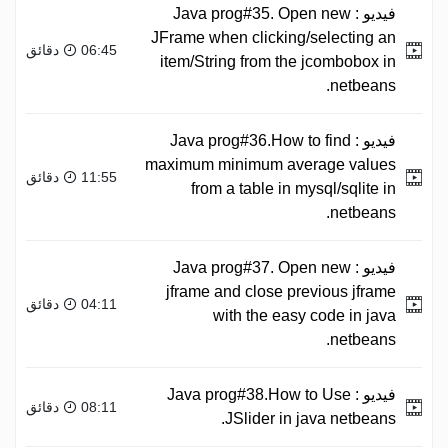
فيديو :
Java prog#35. Open new
JFrame when clicking/selecting an
06:45 دقائق
item/String from the jcombobox in
netbeans.
فيديو :
Java prog#36.How to find
maximum minimum average values
11:55 دقائق
from a table in mysql/sqlite in
netbeans.
فيديو :
Java prog#37. Open new
jframe and close previous jframe
04:11 دقائق
with the easy code in java
netbeans.
فيديو :
Java prog#38.How to Use
08:11 دقائق
JSlider in java netbeans.