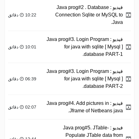
فيديو :
Java prog#2 . Database
Connection Sqlite or MySQL to
10:22 دقائق
Java.
فيديو :
Java prog#3. Login Program
for java with sqlite [ Mysql ]
10:01 دقائق
database PART-1.
فيديو :
Java prog#3. Login Program
for java with sqlite [ Mysql ]
06:39 دقائق
database PART-2.
فيديو :
Java prog#4. Add pictures in
02:07 دقائق
Jframe of Netbeans java.
فيديو :
Java prog#5. JTable-
Populate JTable data from
12:44 دقائق