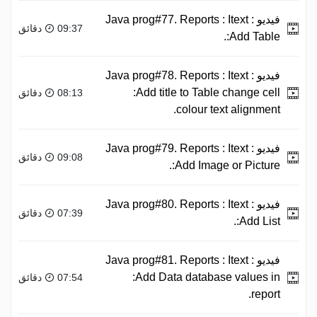
فيديو :
Java prog#77. Reports : Itext
09:37 دقائق
:Add Table.
فيديو :
Java prog#78. Reports : Itext
:Add title to Table change cell
08:13 دقائق
colour text alignment.
فيديو :
Java prog#79. Reports : Itext
09:08 دقائق
:Add Image or Picture.
فيديو :
Java prog#80. Reports : Itext
07:39 دقائق
:Add List.
فيديو :
Java prog#81. Reports : Itext
:Add Data database values in
07:54 دقائق
report.