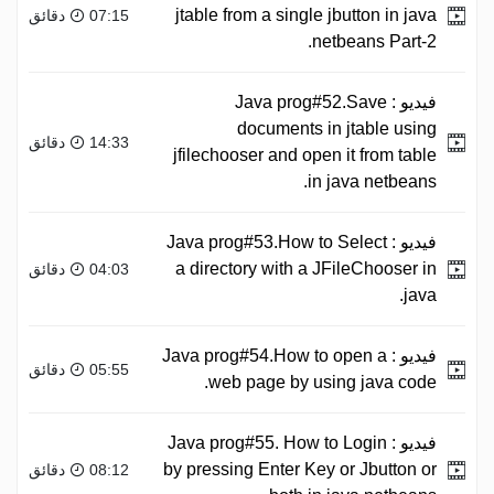
jtable from a single jbutton in java
07:15 دقائق
netbeans Part-2.
فيديو :
Java prog#52.Save
documents in jtable using
14:33 دقائق
jfilechooser and open it from table
in java netbeans.
فيديو :
Java prog#53.How to Select
a directory with a JFileChooser in
04:03 دقائق
java.
فيديو :
Java prog#54.How to open a
05:55 دقائق
web page by using java code.
فيديو :
Java prog#55. How to Login
by pressing Enter Key or Jbutton or
08:12 دقائق