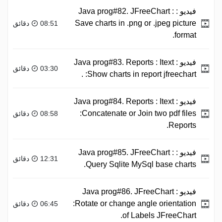
فيديو :
Java prog#82. JFreeChart :
Save charts in .png or .jpeg picture
08:51 دقائق
format.
فيديو :
Java prog#83. Reports : Itext
03:30 دقائق
:Show charts in report jfreechart .
فيديو :
Java prog#84. Reports : Itext
:Concatenate or Join two pdf files
08:58 دقائق
Reports.
فيديو :
Java prog#85. JFreeChart :
12:31 دقائق
Query Sqlite MySql base charts.
فيديو :
Java prog#86. JFreeChart
:Rotate or change angle orientation
06:45 دقائق
of Labels JFreeChart.