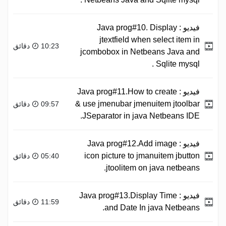
فيديو :
Java prog#10. Display
jtextfield when select item in
10:23 دقائق
jcombobox in Netbeans Java and
Sqlite mysql .
فيديو :
Java prog#11.How to create
& use jmenubar jmenuitem jtoolbar
09:57 دقائق
JSeparator in java Netbeans IDE.
فيديو :
Java prog#12.Add image
icon picture to jmanuitem jbutton
05:40 دقائق
jtoolitem on java netbeans.
فيديو :
Java prog#13.Display Time
11:59 دقائق
and Date In java Netbeans.