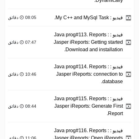
Dynamically.
فيديو :
My C++ and MySql Task.
08:05 دقائق
فيديو :
Java prog#113. Reports :
Jasper iReports: Getting started
07:47 دقائق
Download and installation.
فيديو :
Java prog#114. Reports :
Jasper iReports: connection to
10:46 دقائق
database.
فيديو :
Java prog#115. Reports :
Jasper iReports: Generate First
08:44 دقائق
Report.
فيديو :
Java prog#116. Reports :
Jasper iReports: Open iReports
11:06 دقائق