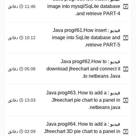
image into mysql/SqLite database
11:46 دقائق
and retrieve PART-4.
فيديو :
Java prog#61.How insert
image into SqLite database and
10:12 دقائق
retrieve PART-5.
فيديو :
Java prog#62.How to
download jfreechart and connect it
05:08 دقائق
to netbeans Java.
فيديو :
Java prog#63. How to add a
Jfreechart pie chart to a panel in
13:03 دقائق
netbeans java.
فيديو :
Java prog#64. How to add a
Jfreechart 3D pie chart to a panel in
02:09 دقائق