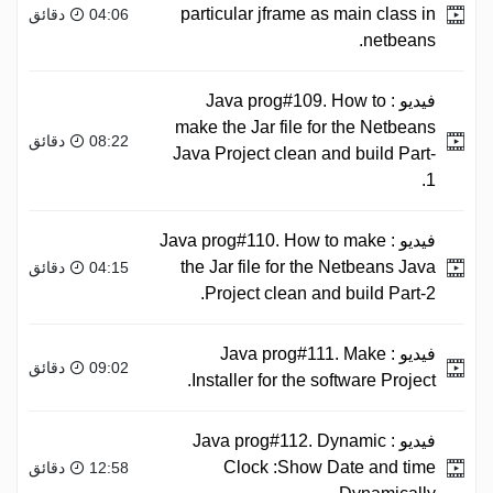
particular jframe as main class in
04:06 دقائق
netbeans.
فيديو :
Java prog#109. How to
make the Jar file for the Netbeans
08:22 دقائق
Java Project clean and build Part-
1.
فيديو :
Java prog#110. How to make
the Jar file for the Netbeans Java
04:15 دقائق
Project clean and build Part-2.
فيديو :
Java prog#111. Make
09:02 دقائق
Installer for the software Project.
فيديو :
Java prog#112. Dynamic
Clock :Show Date and time
12:58 دقائق