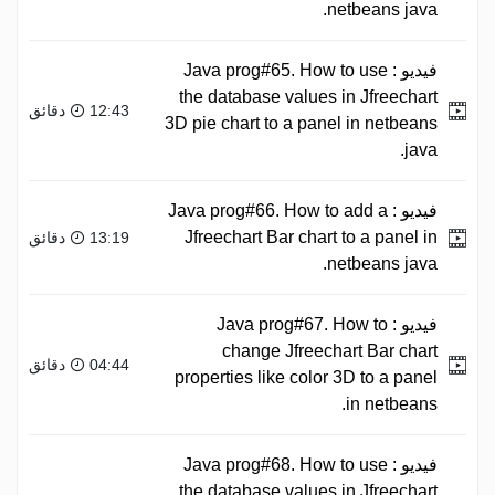
netbeans java.
فيديو :
Java prog#65. How to use
the database values in Jfreechart
12:43 دقائق
3D pie chart to a panel in netbeans
java.
فيديو :
Java prog#66. How to add a
Jfreechart Bar chart to a panel in
13:19 دقائق
netbeans java.
فيديو :
Java prog#67. How to
change Jfreechart Bar chart
04:44 دقائق
properties like color 3D to a panel
in netbeans.
فيديو :
Java prog#68. How to use
the database values in Jfreechart