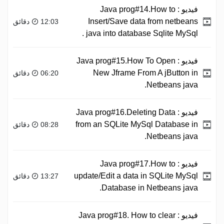
فيديو :
Java prog#14.How to
Insert/Save data from netbeans
12:03 دقائق
java into database Sqlite MySql .
فيديو :
Java prog#15.How To Open
New Jframe From A jButton in
06:20 دقائق
Netbeans java.
فيديو :
Java prog#16.Deleting Data
from an SQLite MySql Database in
08:28 دقائق
Netbeans java.
فيديو :
Java prog#17.How to
update/Edit a data in SQLite MySql
13:27 دقائق
Database in Netbeans java.
فيديو :
Java prog#18. How to clear