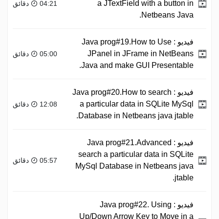
a JTextField with a button in
04:21 دقائق
Netbeans Java.
فيديو :
Java prog#19.How to Use
JPanel in JFrame in NetBeans
05:00 دقائق
Java and make GUI Presentable.
فيديو :
Java prog#20.How to search
a particular data in SQLite MySql
12:08 دقائق
Database in Netbeans java jtable.
فيديو :
Java prog#21.Advanced
search a particular data in SQLite
05:57 دقائق
MySql Database in Netbeans java
jtable.
فيديو :
Java prog#22. Using
Up/Down Arrow Key to Move in a