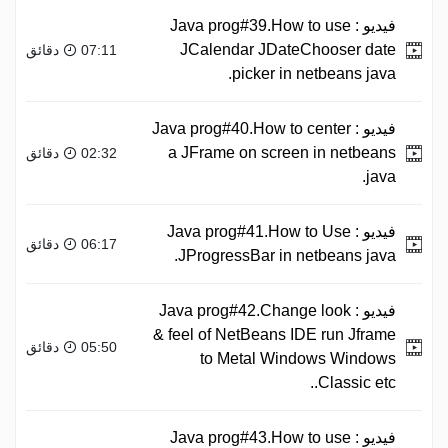
فيديو :
Java prog#39.How to use
JCalendar JDateChooser date
07:11 دقائق
picker in netbeans java.
فيديو :
Java prog#40.How to center
a JFrame on screen in netbeans
02:32 دقائق
java.
فيديو :
Java prog#41.How to Use
06:17 دقائق
JProgressBar in netbeans java.
فيديو :
Java prog#42.Change look
& feel of NetBeans IDE run Jframe
05:50 دقائق
to Metal Windows Windows
Classic etc..
فيديو :
Java prog#43.How to use