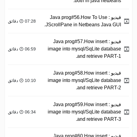
both in java netbeans.
فيديو :
Java prog#56.How To Use
07:28 دقائق
JScrollPane in Netbeans Java GUI.
فيديو :
Java prog#57.How insert
image into mysql/SqLite database
06:59 دقائق
and retrieve PART-1.
فيديو :
Java prog#58.How insert
image into mysql/SqLite database
10:10 دقائق
and retrieve PART-2.
فيديو :
Java prog#59.How insert
image into mysql/SqLite database
06:34 دقائق
and retrieve PART-3.
فيديو :
Java prog#60.How insert