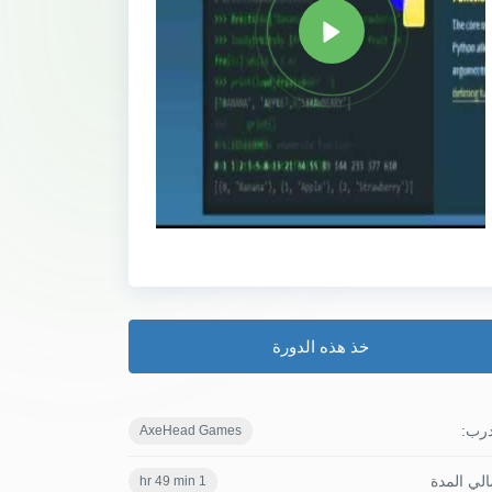
خذ هذه الدورة
درب:
AxeHead Games
لي المدة
1 hr 49 min