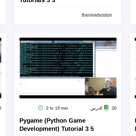
Tutorials 3 3
thenewboston
20 الدرس
2 hr 19 min
20
Pygame (Python Game
Development) Tutorial 3 5