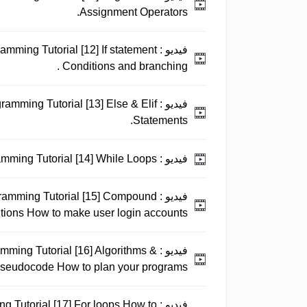
Assignment Operators.
فيديو :
amming Tutorial [12] If statement
Conditions and branching .
فيديو :
ramming Tutorial [13] Else & Elif
Statements.
فيديو :
Python 3 Programming Tutorial [14] While Loops.
فيديو :
ramming Tutorial [15] Compound
tions How to make user login accounts .
فيديو :
mming Tutorial [16] Algorithms &
seudocode How to plan your programs! .
فيديو :
g Tutorial [17] For loops How to