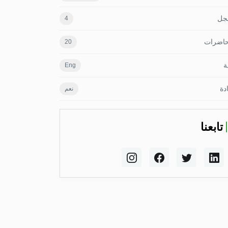
جل
4
حاضرات
20
ة
Eng
دة
نعم
تابعنا