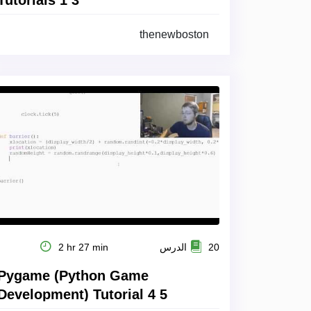
Tutorials 1 3
thenewboston
20 الدرس
2 hr 27 min
Pygame (Python Game
Development) Tutorial 4 5