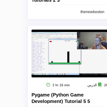
Tutorials 2 3
thenewboston
 الدرس
2 hr 16 min
Pygame (Python Game
Development) Tutorial 5 5