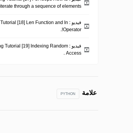
iterate through a sequence of elements .
فيديو :
utorial [18] Len Function and In
Operator!.
فيديو :
g Tutorial [19] Indexing Random
Access .
علامة
PYTHON