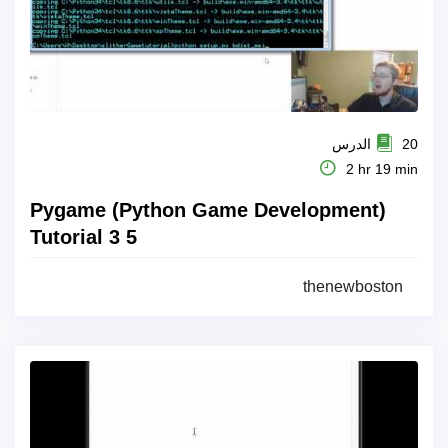
20 الدرس
2 hr 19 min
Pygame (Python Game Development)
Tutorial 3 5
thenewboston