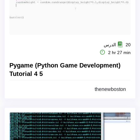
20 الدرس
2 hr 27 min
Pygame (Python Game Development)
Tutorial 4 5
thenewboston