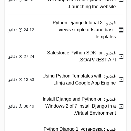
Launching the website.
فيديو :
Python Django tutorial 3
views simple urls and basic
24:12 دقائق
templates.
فيديو :
Salesforce Python SDK for
27:24 دقائق
SOAP/REST API.
فيديو :
Using Python Templates with
13:53 دقائق
Jinja and Google App Engine.
فيديو :
Install Django and Python on
Windows 2 of 7 Install Django in a
08:49 دقائق
Virtual Environment.
فيديو :
Python Django 1: установка