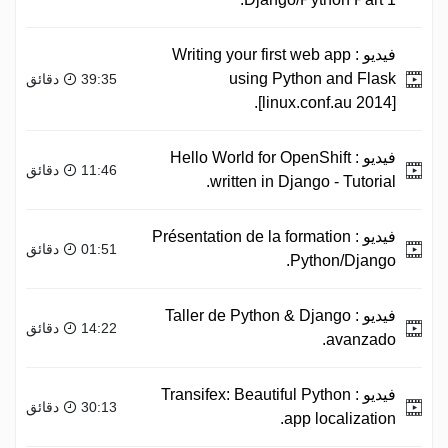
فيديو :
Writing your first web app
using Python and Flask
39:35 دقائق
[linux.conf.au 2014].
فيديو :
Hello World for OpenShift
11:46 دقائق
written in Django - Tutorial.
فيديو :
Présentation de la formation
01:51 دقائق
Python/Django.
فيديو :
Taller de Python & Django
14:22 دقائق
avanzado.
فيديو :
Transifex: Beautiful Python
30:13 دقائق
app localization.