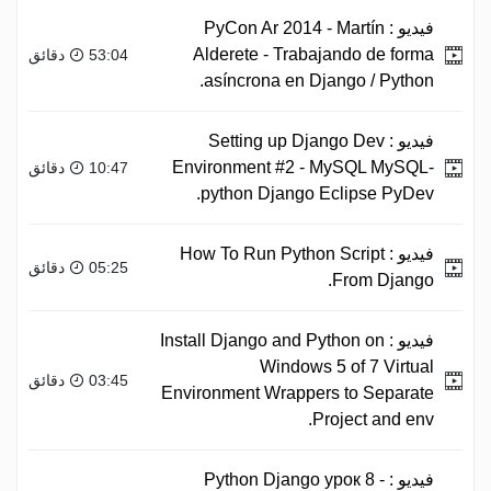
فيديو :
PyCon Ar 2014 - Martín
Alderete - Trabajando de forma
53:04 دقائق
asíncrona en Django / Python.
فيديو :
Setting up Django Dev
Environment #2 - MySQL MySQL-
10:47 دقائق
python Django Eclipse PyDev.
فيديو :
How To Run Python Script
05:25 دقائق
From Django.
فيديو :
Install Django and Python on
Windows 5 of 7 Virtual
03:45 دقائق
Environment Wrappers to Separate
Project and env.
فيديو :
Python Django урок 8 -