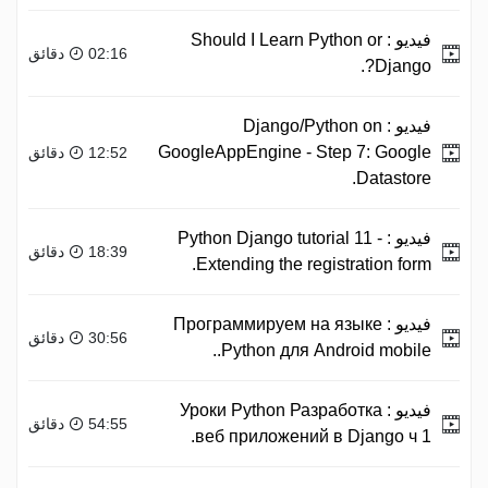
فيديو :
Should I Learn Python or
02:16 دقائق
Django?.
فيديو :
Django/Python on
GoogleAppEngine - Step 7: Google
12:52 دقائق
Datastore.
فيديو :
Python Django tutorial 11 -
18:39 دقائق
Extending the registration form.
فيديو :
Программируем на языке
30:56 دقائق
Python для Android mobile..
فيديو :
Уроки Python Разработка
54:55 دقائق
веб приложений в Django ч 1.