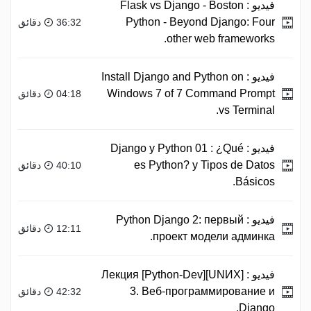
فيديو :
Flask vs Django - Boston
Python - Beyond Django: Four
36:32 دقائق
other web frameworks.
فيديو :
Install Django and Python on
Windows 7 of 7 Command Prompt
04:18 دقائق
vs Terminal.
فيديو :
Django y Python 01 : ¿Qué
es Python? y Tipos de Datos
40:10 دقائق
Básicos.
فيديو :
Python Django 2: первый
12:11 دقائق
проект модели админка.
فيديو :
[UNИX][Python-Dev] Лекция
3. Веб-программирование и
42:32 دقائق
Django.