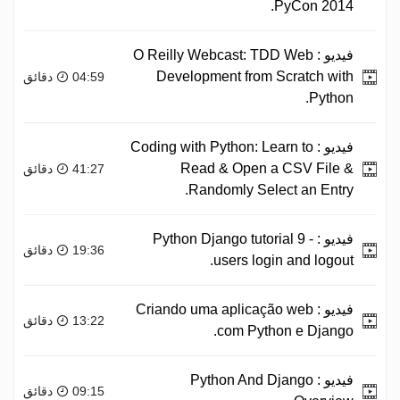
PyCon 2014.
فيديو :
O Reilly Webcast: TDD Web
Development from Scratch with
04:59 دقائق
Python.
فيديو :
Coding with Python: Learn to
Read & Open a CSV File &
41:27 دقائق
Randomly Select an Entry.
فيديو :
Python Django tutorial 9 -
19:36 دقائق
users login and logout.
فيديو :
Criando uma aplicação web
13:22 دقائق
com Python e Django.
فيديو :
Python And Django
09:15 دقائق