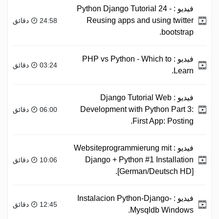
فيديو :
Python Django Tutorial 24 -
Reusing apps and using twitter
24:58 دقائق
bootstrap.
فيديو :
PHP vs Python - Which to
03:24 دقائق
Learn.
فيديو :
Django Tutorial Web
Development with Python Part 3:
06:00 دقائق
First App: Posting.
فيديو :
Websiteprogrammierung mit
Django + Python #1 Installation
10:06 دقائق
[German/Deutsch HD].
فيديو :
Instalacion Python-Django-
12:45 دقائق
Mysqldb Windows.