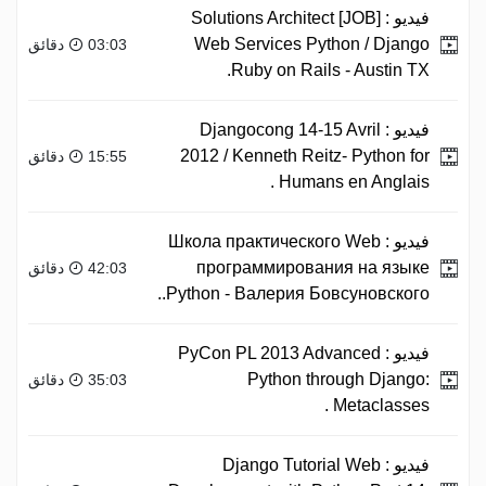
فيديو :
[JOB] Solutions Architect
Web Services Python / Django
03:03 دقائق
Ruby on Rails - Austin TX.
فيديو :
Djangocong 14-15 Avril
2012 / Kenneth Reitz- Python for
15:55 دقائق
Humans en Anglais .
فيديو :
Школа практического Web
программирования на языке
42:03 دقائق
Python - Валерия Бовсуновского..
فيديو :
PyCon PL 2013 Advanced
Python through Django:
35:03 دقائق
Metaclasses .
فيديو :
Django Tutorial Web