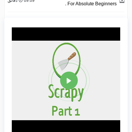
09:09 دقائق
For Absolute Beginners .
فيديو :
Zero to Hero with Python.
11:22 دقائق
علامة
PYTHON
مشاركة