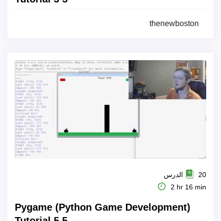
thenewboston
20 الدرس
2 hr 16 min
Pygame (Python Game Development)
Tutorial 5 5