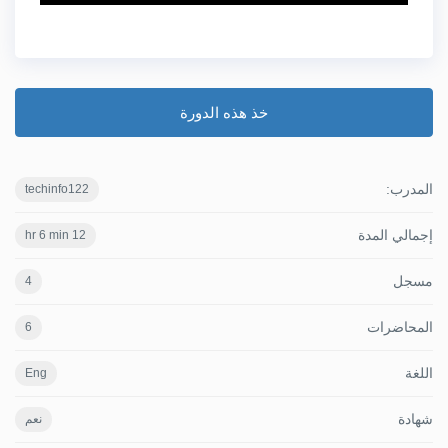
خذ هذه الدورة
المدرب:
techinfo122
إجمالي المدة
12 hr 6 min
مسجل
4
المحاضرات
6
اللغة
Eng
شهادة
نعم