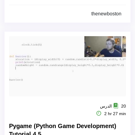
thenewboston
20 الدرس
2 hr 27 min
Pygame (Python Game Development)
Tutorial 4 5