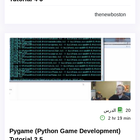
thenewboston
20 الدرس
2 hr 19 min
Pygame (Python Game Development)
Tutorial 3 5