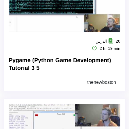
20 الدرس
2 hr 19 min
Pygame (Python Game Development)
Tutorial 3 5
thenewboston