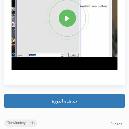
مشاركة
خذ هذه الدورة
المدرب:
TheMonkeyLords