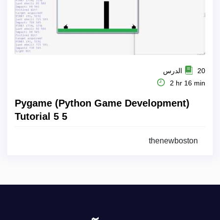
20 الدرس
2 hr 16 min
Pygame (Python Game Development)
Tutorial 5 5
thenewboston