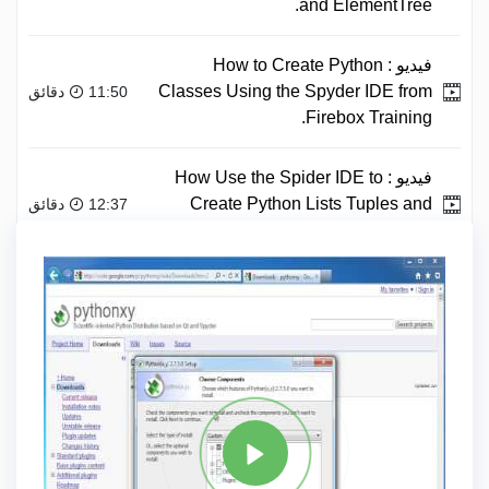
and ElementTree.
فيديو :
How to Create Python
Classes Using the Spyder IDE from
11:50 دقائق
Firebox Training.
فيديو :
How Use the Spider IDE to
Create Python Lists Tuples and
12:37 دقائق
Dictionaries.
علامة
PYTHON
مشاركة