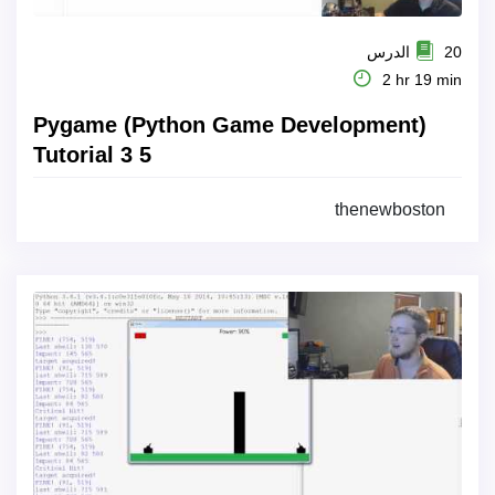
20 الدرس
2 hr 19 min
Pygame (Python Game Development)
Tutorial 3 5
thenewboston