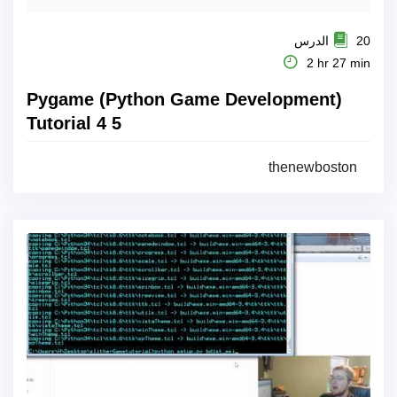
20 الدرس
2 hr 27 min
Pygame (Python Game Development)
Tutorial 4 5
thenewboston