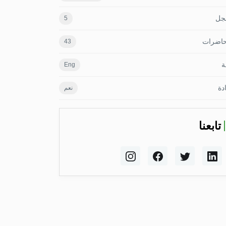
جل
5
حاضرات
43
ة
Eng
دة
نعم
تابعنا