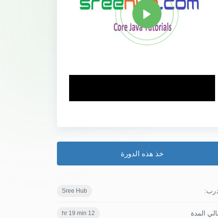
خذ هذه الدورة
درب:
Sree Hub
لي المدة
12 hr 19 min