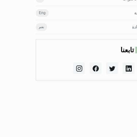
ة
Eng
دة
نعم
تابعنا