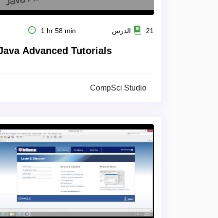
21 الدرس
1 hr 58 min
Java Advanced Tutorials
CompSci Studio