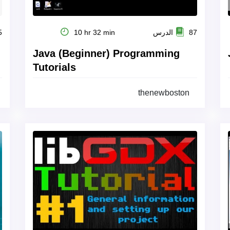
87 الدرس
10 hr 32 min
35
Java (Beginner) Programming
Tutorials
thenewboston