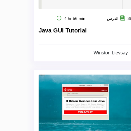
 الدرس
4 hr 56 min
Java GUI Tutorial
Winston Lievsay