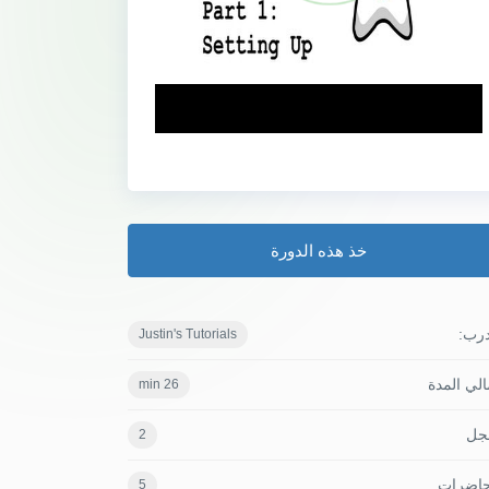
خذ هذه الدورة
درب:
Justin's Tutorials
لي المدة
26 min
جل
2
حاضرات
5