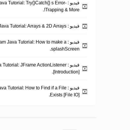
فيديو :
a Tutorial: Try{}Catch{} s Error-
Trapping & More!.
فيديو :
Ready to Program Java Tutorial: Arrays & 2D Arrays!.
فيديو :
am Java Tutorial: How to make a
splashScreen.
فيديو :
 Tutorial: JFrame ActionListener
[Introduction].
فيديو :
a Tutorial: How to Find if a File
Exists [File IO].