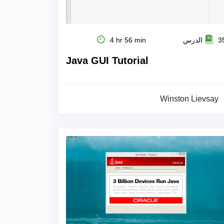
 الدرس
4 hr 56 min
Java GUI Tutorial
Winston Lievsay