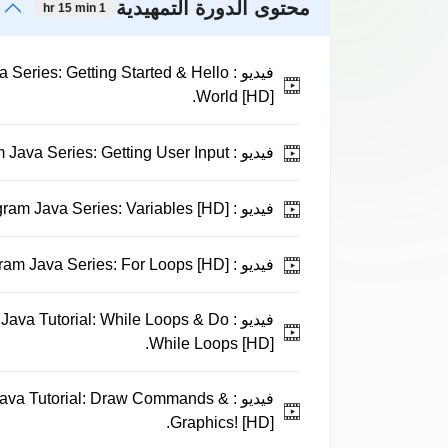
محتوى الدورة التمهيدية
1 hr 15 min
فيديو :
 Series: Getting Started & Hello
World [HD].
فيديو :
Ready to Program Java Series: Getting User Input.
فيديو :
Ready to Program Java Series: Variables [HD].
فيديو :
Ready to Program Java Series: For Loops [HD].
فيديو :
Java Tutorial: While Loops & Do
While Loops [HD].
فيديو :
Java Tutorial: Draw Commands &
Graphics! [HD].