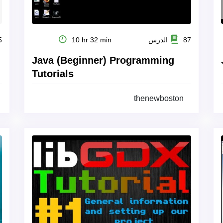
87 الدرس
10 hr 32 min
35
Java (Beginner) Programming
Tutorials
thenewboston