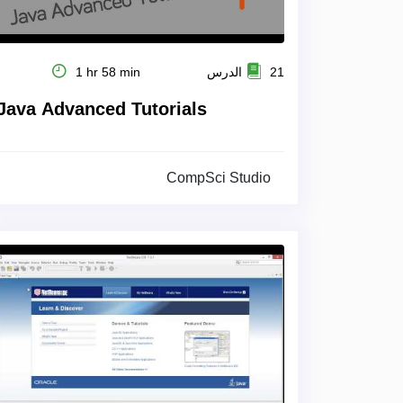
21 الدرس
1 hr 58 min
Java Advanced Tutorials
CompSci Studio