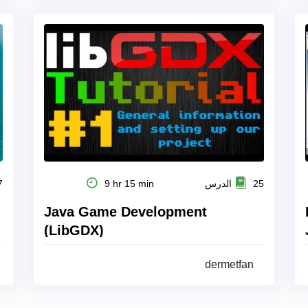
25 الدرس
9 hr 15 min
27
Java Game Development
(LibGDX)
dermetfan