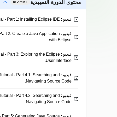
محتوى الدورة التمهيدية
1 hr 2 min
فيديو :
Eclipse IDE Tutorial - Part 1: Installing Eclipse IDE.
فيديو :
 Part 2: Create a Java Application
with Eclipse.
فيديو :
al - Part 3: Exploring the Eclipse
User Interface.
فيديو :
utorial - Part 4.1: Searching and
Navigating Source Code.
فيديو :
utorial - Part 4.2: Searching and
Navigating Source Code.
فيديو :
 - Part 5: Generating Java Source