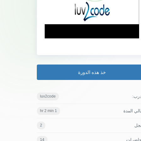
خذ هذه الدورة
درب:
luv2code
لي المدة
1 hr 2 min
جل
2
حاضرات
14