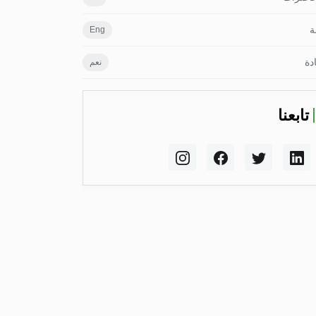
ة
Eng
دة
نعم
تابعنا