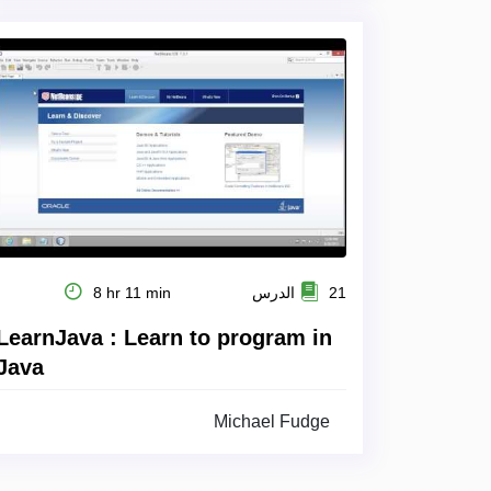
21 الدرس
8 hr 11 min
LearnJava : Learn to program in
Java
Michael Fudge