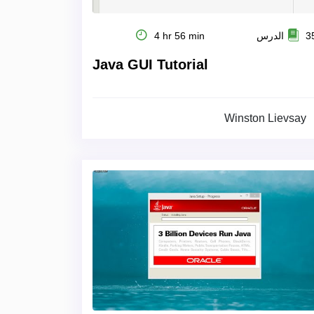
4 hr 56 min
35 الد
Java GUI Tutorial
Winston Lievsay