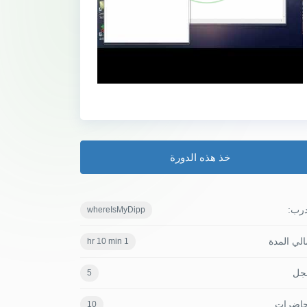
خذ هذه الدورة
درب:
whereIsMyDipp
لي المدة
1 hr 10 min
جل
5
حاضرات
10