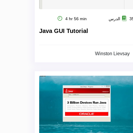
 الدرس
4 hr 56 min
Java GUI Tutorial
Winston Lievsay