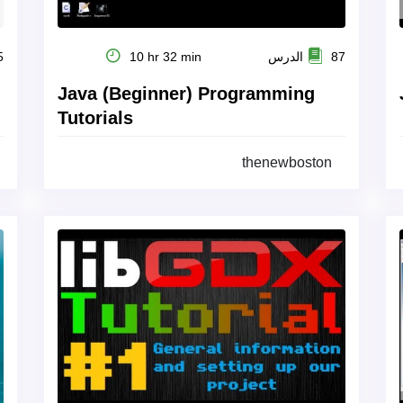
87 الدرس
10 hr 32 min
35
Java (Beginner) Programming
Tutorials
thenewboston