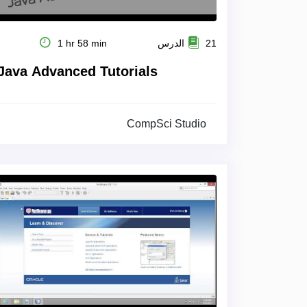
21 الدرس
1 hr 58 min
Java Advanced Tutorials
CompSci Studio