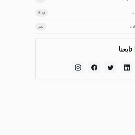
ة
Eng
دة
نعم
تابعنا