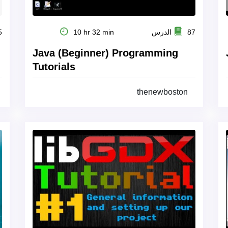
87 الدرس
10 hr 32 min
35
Java (Beginner) Programming
Tutorials
thenewboston