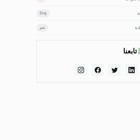
ة
Eng
دة
نعم
تابعنا