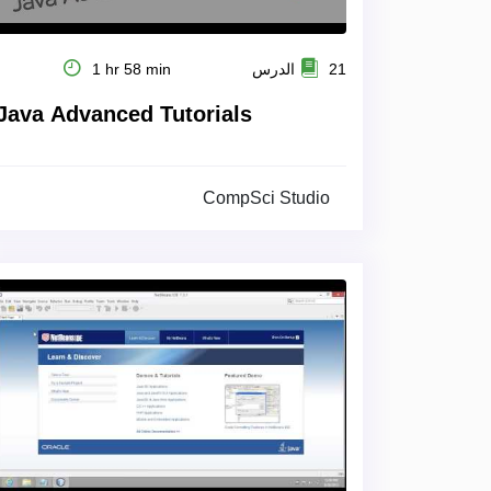
21 الدرس
1 hr 58 min
Java Advanced Tutorials
CompSci Studio