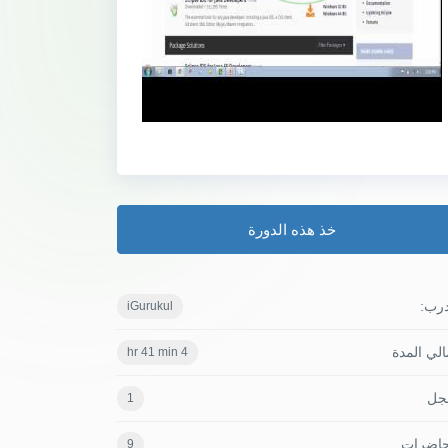
خذ هذه الدورة
درب:
iGurukul
لي المدة
4 hr 41 min
جل
1
حاضرات
9