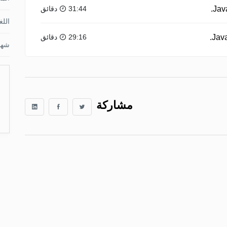
31:44 دقائق
اللغ
29:16 دقائق
شها
مشاركة