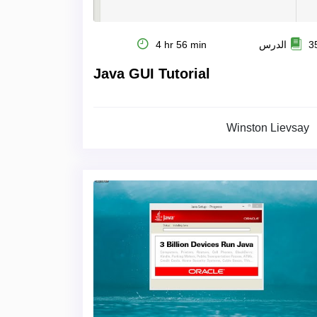
 الدرس
4 hr 56 min
Java GUI Tutorial
Winston Lievsay