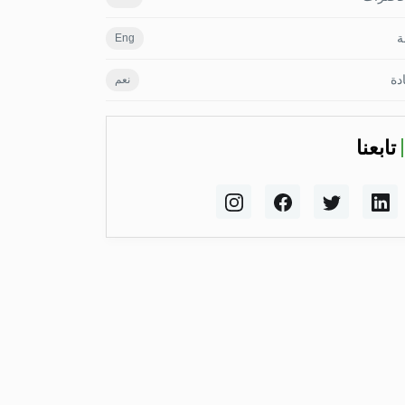
ة
Eng
دة
نعم
تابعنا