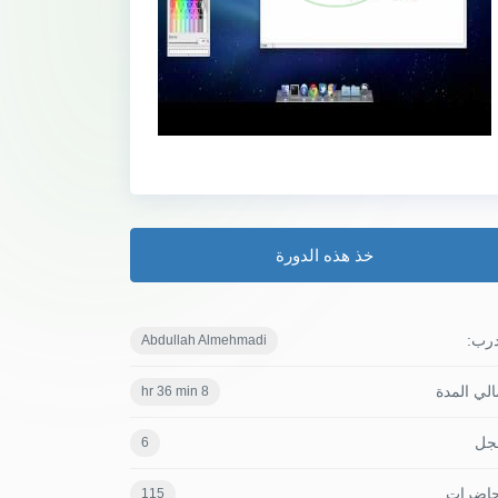
خذ هذه الدورة
درب:
Abdullah Almehmadi
لي المدة
8 hr 36 min
جل
6
حاضرات
115