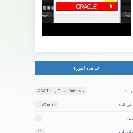
خذ هذه الدورة
درب:
CCSIT King Faisal University
لي المدة
4 hr 53 min
جل
1
حاضرات
31