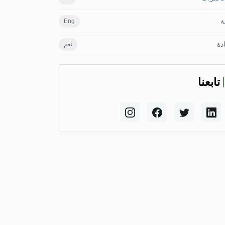
ة
Eng
دة
نعم
تابعنا