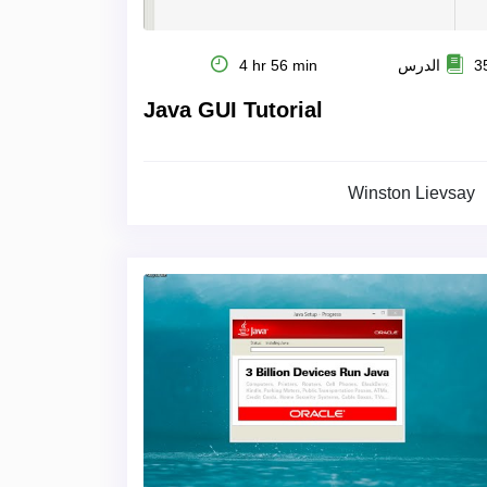
 الدرس
4 hr 56 min
Java GUI Tutorial
Winston Lievsay