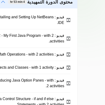
محتوى الدورة التمهيدية
4 hr 53 min
فيديو :
nstalling and Setting Up NetBeans
IDE.
فيديو :
2 - My First Java Program - with 2
activities.
فيديو :
Java Tutorial 03 - Math Operations - with 2 activities.
فيديو :
Java Tutorial 04 - Objects and Classes - with 1 activity.
فيديو :
roducing Java Option Panes - with
2 activities.
فيديو :
 Control Structure - if and if else
Statements - with 2 activities.