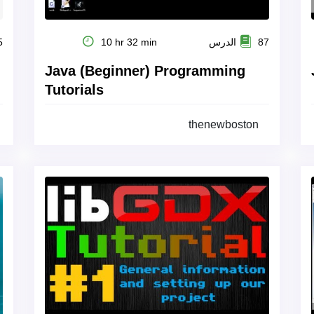
87 الدرس
10 hr 32 min
35
Java (Beginner) Programming
Tutorials
thenewboston