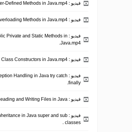
فيديو :
Java Tutorial 13 - User-Defined Methods in Java.mp4.
فيديو :
Java Tutorial 14 - Overloading Methods in Java.mp4.
فيديو :
lic Private and Static Methods in
Java.mp4.
فيديو :
Java Tutorial 16 - Class Constructors in Java.mp4.
فيديو :
eption Handling in Java try catch
finally.
فيديو :
Java Tutorial 18 - Reading and Writing Files in Java.
فيديو :
Inheritance in Java super and sub
classes .