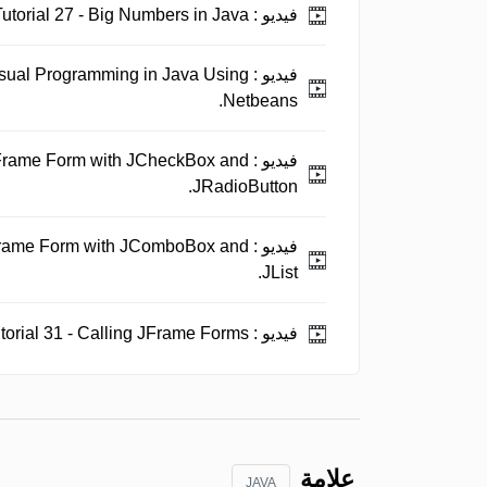
فيديو :
Java Tutorial 27 - Big Numbers in Java.
فيديو :
Visual Programming in Java Using
Netbeans.
فيديو :
 JFrame Form with JCheckBox and
JRadioButton.
فيديو :
JFrame Form with JComboBox and
JList.
فيديو :
Java Tutorial 31 - Calling JFrame Forms.
علامة
JAVA