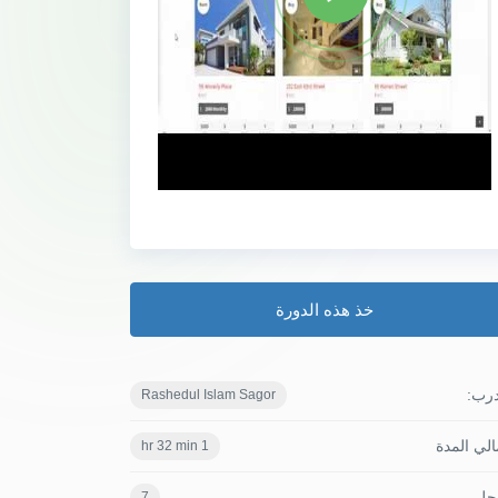
خذ هذه الدورة
درب:
Rashedul Islam Sagor
لي المدة
1 hr 32 min
جل
7