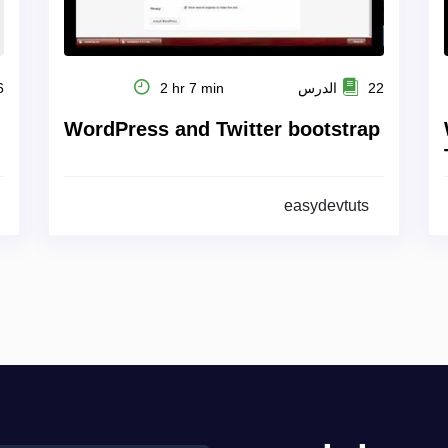
22 الدرس
2 hr 7 min
16
WordPress and Twitter bootstrap
easydevtuts