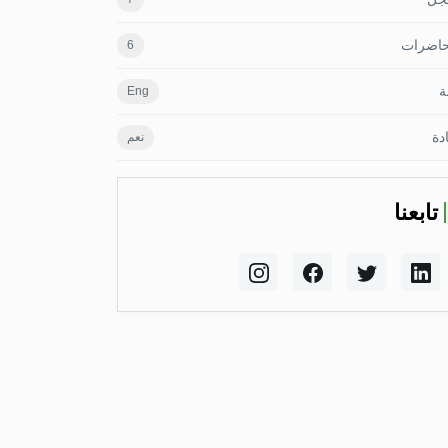
حاضرات
6
ة
Eng
دة
نعم
تابعنا