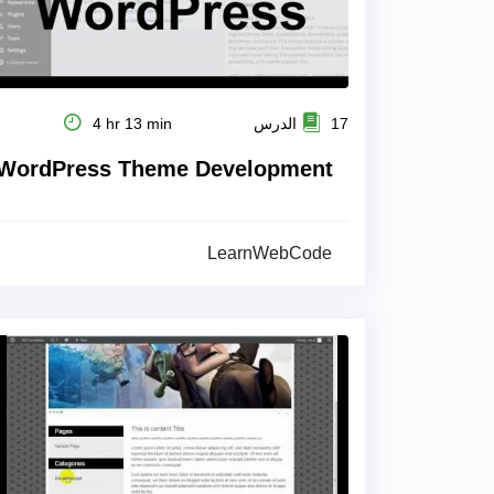
17 الدرس
4 hr 13 min
WordPress Theme Development
LearnWebCode