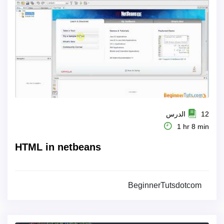
12 الدرس
1 hr 8 min
HTML in netbeans
BeginnerTutsdotcom